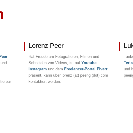
m
Lorenz Peer
Lu
Peer
Hat Freude am Fotografieren, Filmen und
Taek
 und
Schneiden von Videos, ist auf
Youtube
Terl
Instagram
und dem
Freelancer-Portal Fiverr
und i
präsent, kann über lorenz (at) peerig (dot) com
peeri
tierbar
kontaktiert werden.