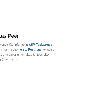
kas Peer
wondo-Kämpfer beim
ASV Taekwondo
an
, kann schon
erste Resultate
vorweisen
st erreichbar unter lukas {chiocciola}
g {punto} com.